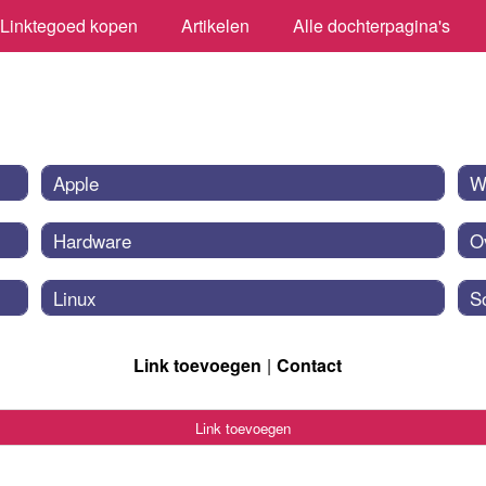
Linktegoed kopen
Artikelen
Alle dochterpagina's
Apple
W
Hardware
O
Linux
S
Link toevoegen
Contact
Link toevoegen