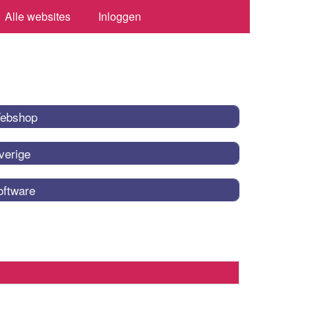
Alle websites
Inloggen
ebshop
verige
oftware