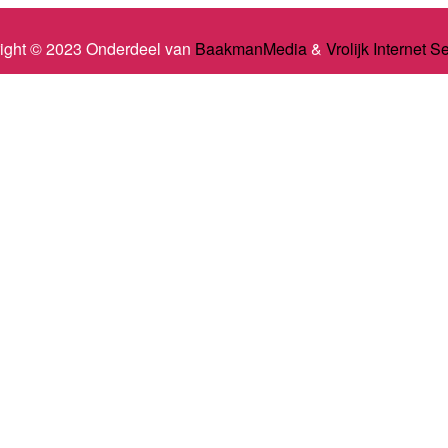
ight © 2023 Onderdeel van
BaakmanMedia
&
Vrolijk Internet S